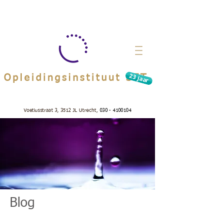
23 jaar
Opleidingsinstituut SET
Voetiusstraat 3, 3512 JL Utrecht,
030 - 4100104
Blog