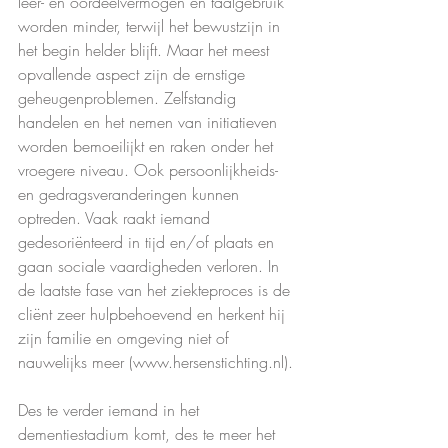
leer- en oordeelvermogen en taalgebruik 
worden minder, terwijl het bewustzijn in 
het begin helder blijft. Maar het meest 
opvallende aspect zijn de ernstige 
geheugenproblemen. Zelfstandig 
handelen en het nemen van initiatieven 
worden bemoeilijkt en raken onder het 
vroegere niveau. Ook persoonlijkheids- 
en gedragsveranderingen kunnen 
optreden. Vaak raakt iemand 
gedesoriënteerd in tijd en/of plaats en 
gaan sociale vaardigheden verloren. In 
de laatste fase van het ziekteproces is de 
cliënt zeer hulpbehoevend en herkent hij 
zijn familie en omgeving niet of 
nauwelijks meer (www.hersenstichting.nl). 
Des te verder iemand in het 
dementiestadium komt, des te meer het 