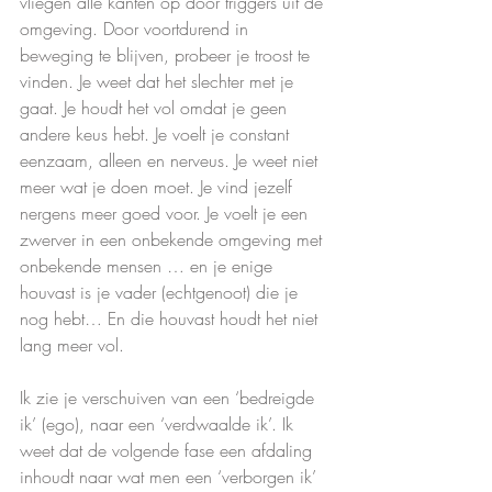
vliegen alle kanten op door triggers uit de 
omgeving. Door voortdurend in 
beweging te blijven, probeer je troost te 
vinden. Je weet dat het slechter met je 
gaat. Je houdt het vol omdat je geen 
andere keus hebt. Je voelt je constant 
eenzaam, alleen en nerveus. Je weet niet 
meer wat je doen moet. Je vind jezelf 
nergens meer goed voor. Je voelt je een 
zwerver in een onbekende omgeving met 
onbekende mensen … en je enige 
houvast is je vader (echtgenoot) die je 
nog hebt… En die houvast houdt het niet 
lang meer vol.
Ik zie je verschuiven van een ‘bedreigde 
ik’ (ego), naar een ‘verdwaalde ik’. Ik 
weet dat de volgende fase een afdaling 
inhoudt naar wat men een ‘verborgen ik’ 