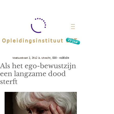
23 jaar
Opleidingsinstituut SET
Voetiusstraat 3, 3512 JL Utrecht,
030 - 4100104
Als het ego-bewustzijn
een langzame dood
sterft