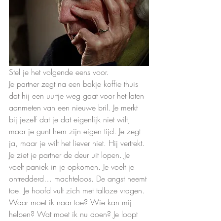
Stel je het volgende eens voor.
Je partner zegt na een bakje koffie thuis 
dat hij een uurtje weg gaat voor het laten 
aanmeten van een nieuwe bril. Je merkt 
bij jezelf dat je dat eigenlijk niet wilt, 
maar je gunt hem zijn eigen tijd. Je zegt 
ja, maar je wilt het liever niet. Hij vertrekt. 
Je ziet je partner de deur uit lopen. Je 
voelt paniek in je opkomen. Je voelt je 
ontredderd… machteloos. De angst neemt 
toe. Je hoofd vult zich met talloze vragen. 
Waar moet ik naar toe? Wie kan mij 
helpen? Wat moet ik nu doen? Je loopt 