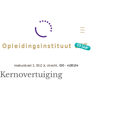
23 jaar
Opleidingsinstituut SET
Voetiusstraat 3, 3512 JL Utrecht,
030 - 4100104
Kernovertuiging