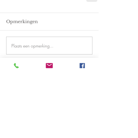
Opmerkingen
Plaats een opmerking...
Uitgelichte berichten
Recente berichten
Het Scheppingsverhaal van Eth,
deel 12: Het Visioen
Het Scheppingsverhaal van Eth,