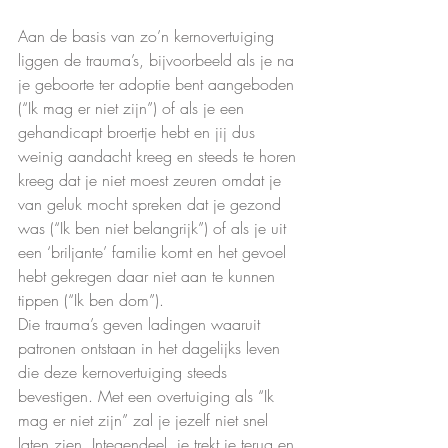
Aan de basis van zo’n kernovertuiging 
liggen de trauma’s, bijvoorbeeld als je na 
je geboorte ter adoptie bent aangeboden 
(“Ik mag er niet zijn”) of als je een 
gehandicapt broertje hebt en jij dus 
weinig aandacht kreeg en steeds te horen 
kreeg dat je niet moest zeuren omdat je 
van geluk mocht spreken dat je gezond 
was (“Ik ben niet belangrijk”) of als je uit 
een ‘briljante’ familie komt en het gevoel 
hebt gekregen daar niet aan te kunnen 
tippen (“Ik ben dom”).
Die trauma’s geven ladingen waaruit 
patronen ontstaan in het dagelijks leven 
die deze kernovertuiging steeds 
bevestigen. Met een overtuiging als “Ik 
mag er niet zijn” zal je jezelf niet snel 
laten zien. Integendeel, je trekt je terug en 